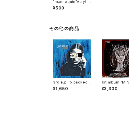
"mannequin"Acryl K
eyholde
¥500
その他の商品
3rd e.p ''5 packed c
1st album "MI
onfusion''
NTROPY"
¥1,650
¥3,300