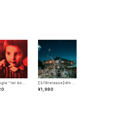
ngle ''let dow
【3/19release】4th e.
p "telos"
20
¥1,980