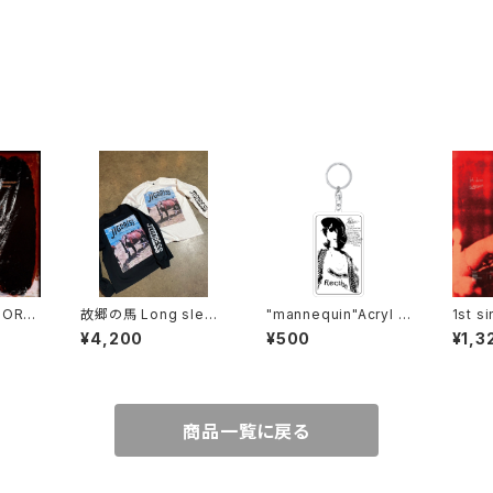
NORE
故郷の馬 Long sleev
"mannequin"Acryl K
1st si
e [2color]
eyholde
n''
¥4,200
¥500
¥1,3
商品一覧に戻る